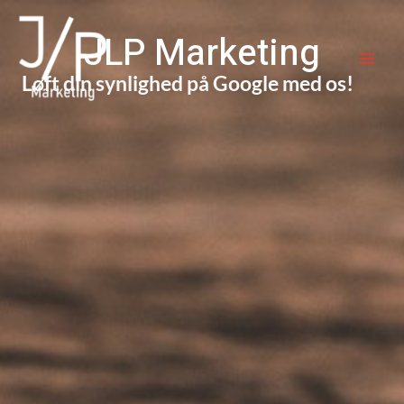
Gå
MAI
til
JLP Marketing
ME
indholdet
Løft din synlighed på Google med os!