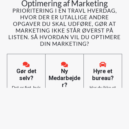
Optimering af Marketing
PRIORITERING I EN TRAVL HVERDAG,
HVOR DER ER UTALLIGE ANDRE
OPGAVER DU SKAL UDFØRE, GØR AT
MARKETING IKKE STÅR ØVERST PÅ
LISTEN. SÅ HVORDAN VIL DU OPTIMERE
DIN MARKETING?
Gør det
Ny
Hyre et
selv?
Medarbejde
bureau?
r?
Det er fint, hvis
Har du ikke et
du har masserer
For små
stort marketings
af tid.
virksomheder er
budget? Så kan
der ikke altid
du ikke vide
Men hvis du har
budget til at have
hvem der ender
travlt og ikke
en hel lønnet
med håndterer